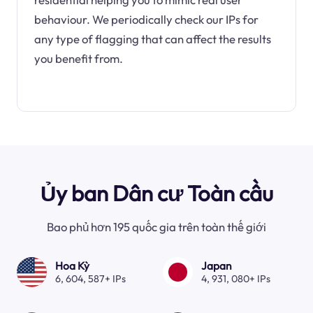
behaviour. We periodically check our IPs for
any type of flagging that can affect the results
you benefit from.
Ủy ban Dân cư Toàn cầu
Bao phủ hơn 195 quốc gia trên toàn thế giới
Hoa Kỳ
Japan
6, 604, 587+ IPs
4, 931, 080+ IPs