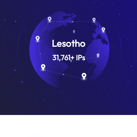
Lesotho
31,761
+
IPs