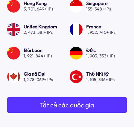
Hong Kong
Singapore
3, 701, 649+ IPs
155, 548+ IPs
United Kingdom
France
2, 473, 581+ IPs
1, 952, 740+ IPs
Đài Loan
Đức
1, 921, 844+ IPs
1, 903, 353+ IPs
Gia nã Đại
Thổ Nhĩ Kỳ
1, 278, 069+ IPs
1, 105, 336+ IPs
Tất cả các quốc gia