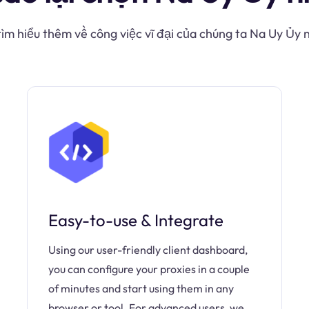
ìm hiểu thêm về công việc vĩ đại của chúng ta Na Uy Ủy
Easy-to-use & Integrate
Using our user-friendly client dashboard,
you can configure your proxies in a couple
of minutes and start using them in any
browser or tool. For advanced users, we