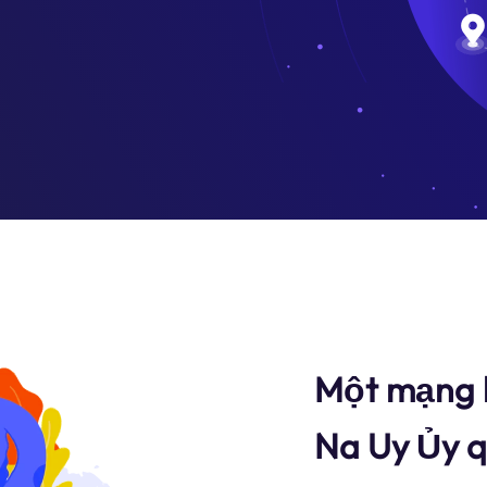
Một mạng l
Na Uy Ủy q