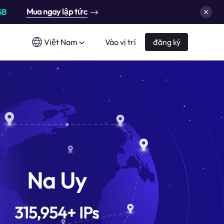
Mua ngay lập tức
GB
Việt Nam
Vào vị trí
đăng ký
Na Uy
315,954
+
IPs