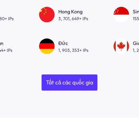
Hong Kong
Si
080+ IPs
3, 701, 649+ IPs
155
an
Đức
Gi
44+ IPs
1, 903, 353+ IPs
1, 
Tất cả các quốc gia