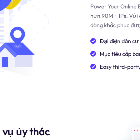
Power Your Online B
hơn 90M + IPs. Với 
dàng khắc phục được
Đại diện dân cư
Mục tiêu cấp ba
Easy third-part
 vụ ủy thác