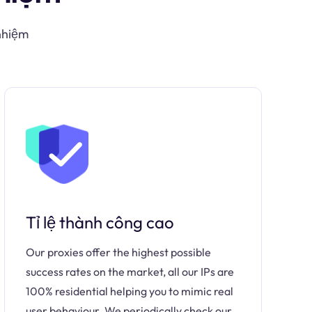
 nhiệm
Tỉ lệ thành công cao
Our proxies offer the highest possible
success rates on the market, all our IPs are
100% residential helping you to mimic real
user behaviour. We periodically check our