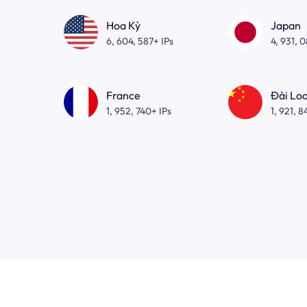
Hoa Kỳ
Japan
6, 604, 587+ IPs
4, 931, 
France
Đài Lo
1, 952, 740+ IPs
1, 921, 8