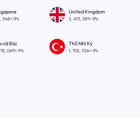
ngapore
United Kingdom
, 548+ IPs
2, 473, 581+ IPs
a nã Đại
Thổ Nhĩ Kỳ
278, 069+ IPs
1, 105, 336+ IPs