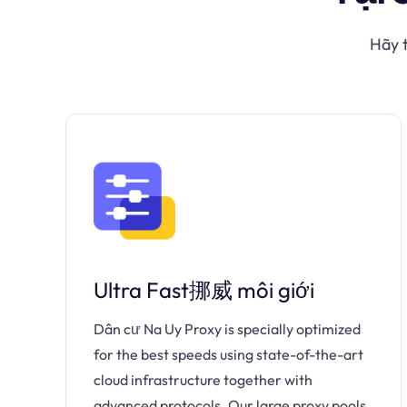
Hãy t
Ultra Fast挪威 môi giới
Dân cư Na Uy Proxy is specially optimized
for the best speeds using state-of-the-art
cloud infrastructure together with
advanced protocols. Our large proxy pools