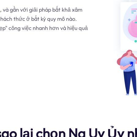
, và gần với giải pháp bất khả xâm
thách thức ở bất kỳ quy mô nào.
ẹp" công việc nhanh hơn và hiệu quả
sao lại chọn Na Uy Ủy 