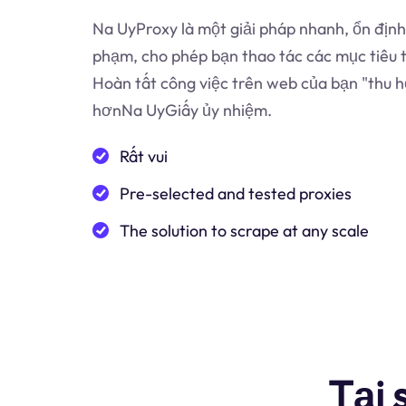
Na UyProxy là một giải pháp nhanh, ổn định
phạm, cho phép bạn thao tác các mục tiêu 
Hoàn tất công việc trên web của bạn "thu h
hơnNa UyGiấy ủy nhiệm.
Rất vui
Pre-selected and tested proxies
The solution to scrape at any scale
Tại 