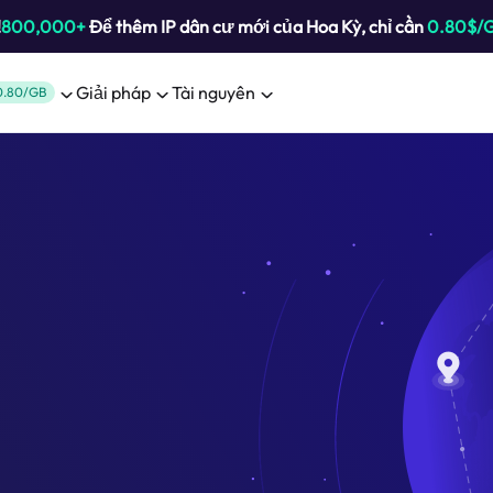
!
800,000+
Để thêm IP dân cư mới của Hoa Kỳ, chỉ cần
0.80$/
Giải pháp
Tài nguyên
0.80/GB