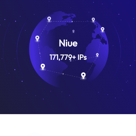
Niue
171,779
+
IPs