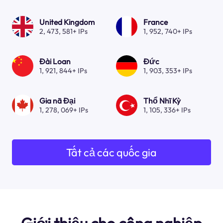
United Kingdom
France
2, 473, 581+ IPs
1, 952, 740+ IPs
Đài Loan
Đức
1, 921, 844+ IPs
1, 903, 353+ IPs
Gia nã Đại
Thổ Nhĩ Kỳ
1, 278, 069+ IPs
1, 105, 336+ IPs
Tất cả các quốc gia