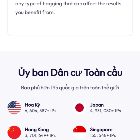
any type of flagging that can affect the results
you benefit from.
Ủy ban Dân cư Toàn cầu
Bao phủ hơn 195 quốc gia trên toàn thế giới
Hoa Kỳ
Japan
6, 604, 587+ IPs
4, 931, 080+ IPs
Hong Kong
Singapore
3, 701, 649+ IPs
155, 548+ IPs