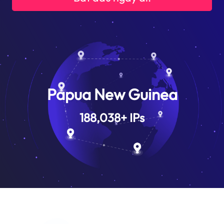
Papua New Guinea
188,038
+
IPs