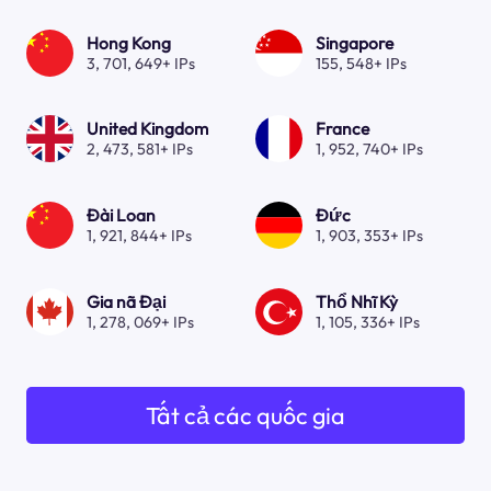
Hong Kong
Singapore
3, 701, 649+ IPs
155, 548+ IPs
United Kingdom
France
2, 473, 581+ IPs
1, 952, 740+ IPs
Đài Loan
Đức
1, 921, 844+ IPs
1, 903, 353+ IPs
Gia nã Đại
Thổ Nhĩ Kỳ
1, 278, 069+ IPs
1, 105, 336+ IPs
Tất cả các quốc gia