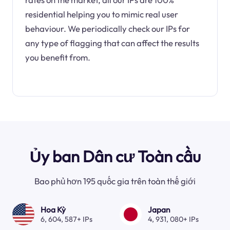
residential helping you to mimic real user
behaviour. We periodically check our IPs for
any type of flagging that can affect the results
you benefit from.
Ủy ban Dân cư Toàn cầu
Bao phủ hơn 195 quốc gia trên toàn thế giới
Hoa Kỳ
Japan
6, 604, 587+ IPs
4, 931, 080+ IPs