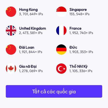
Hong Kong
Singapore
3, 701, 649+ IPs
155, 548+ IPs
United Kingdom
France
2, 473, 581+ IPs
1, 952, 740+ IPs
Đài Loan
Đức
1, 921, 844+ IPs
1, 903, 353+ IPs
Gia nã Đại
Thổ Nhĩ Kỳ
1, 278, 069+ IPs
1, 105, 336+ IPs
Tất cả các quốc gia