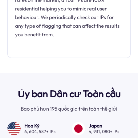
residential helping you to mimic real user
behaviour. We periodically check our IPs for
any type of flagging that can affect the results
you benefit from.
Ủy ban Dân cư Toàn cầu
Bao phủ hơn 195 quốc gia trên toàn thế giới
Hoa Kỳ
Japan
6, 604, 587+ IPs
4, 931, 080+ IPs