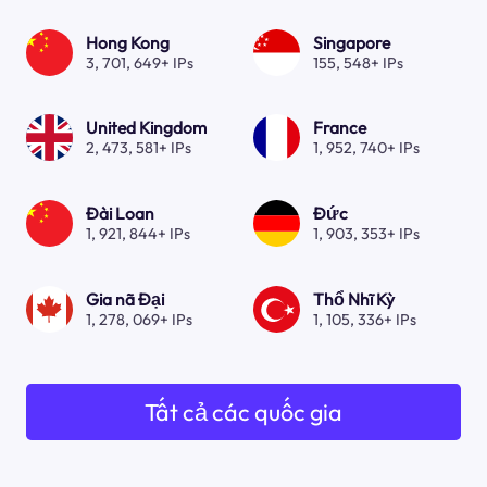
Hong Kong
Singapore
3, 701, 649+ IPs
155, 548+ IPs
United Kingdom
France
2, 473, 581+ IPs
1, 952, 740+ IPs
Đài Loan
Đức
1, 921, 844+ IPs
1, 903, 353+ IPs
Gia nã Đại
Thổ Nhĩ Kỳ
1, 278, 069+ IPs
1, 105, 336+ IPs
Tất cả các quốc gia