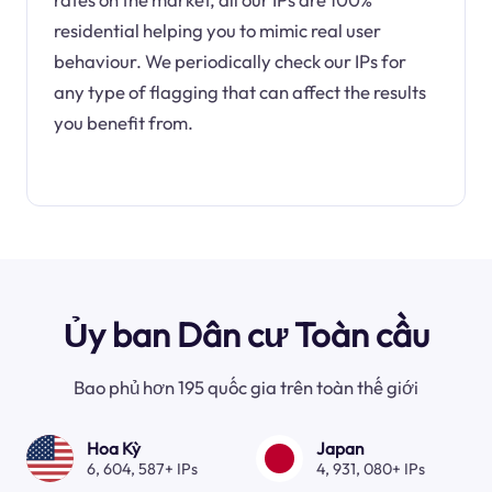
residential helping you to mimic real user
behaviour. We periodically check our IPs for
any type of flagging that can affect the results
you benefit from.
Ủy ban Dân cư Toàn cầu
Bao phủ hơn 195 quốc gia trên toàn thế giới
Hoa Kỳ
Japan
6, 604, 587+ IPs
4, 931, 080+ IPs