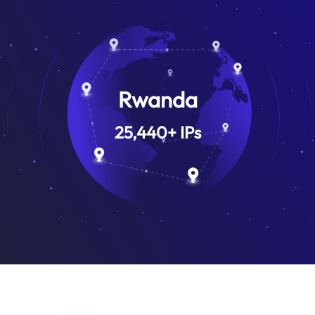
Rwanda
25,440
+
IPs