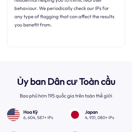
behaviour. We periodically check our IPs for
any type of flagging that can affect the results
you benefit from.
Ủy ban Dân cư Toàn cầu
Bao phủ hơn 195 quốc gia trên toàn thế giới
Hoa Kỳ
Japan
6, 604, 587+ IPs
4, 931, 080+ IPs