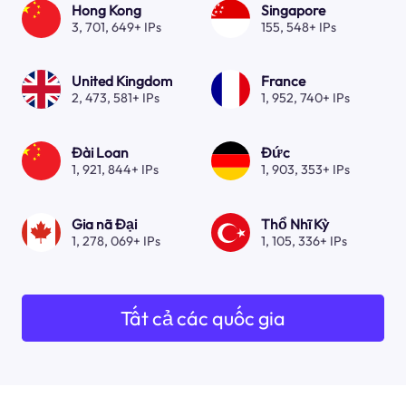
Hong Kong
Singapore
3, 701, 649+ IPs
155, 548+ IPs
United Kingdom
France
2, 473, 581+ IPs
1, 952, 740+ IPs
Đài Loan
Đức
1, 921, 844+ IPs
1, 903, 353+ IPs
Gia nã Đại
Thổ Nhĩ Kỳ
1, 278, 069+ IPs
1, 105, 336+ IPs
Tất cả các quốc gia