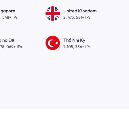
ngapore
United Kingdom
, 548+ IPs
2, 473, 581+ IPs
a nã Đại
Thổ Nhĩ Kỳ
278, 069+ IPs
1, 105, 336+ IPs