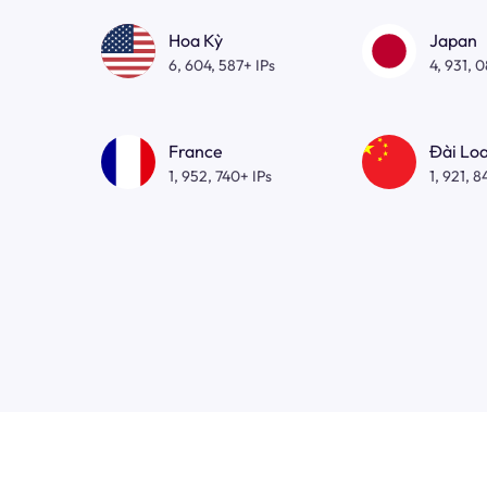
Hoa Kỳ
Japan
6, 604, 587+ IPs
4, 931, 
France
Đài Lo
1, 952, 740+ IPs
1, 921, 8