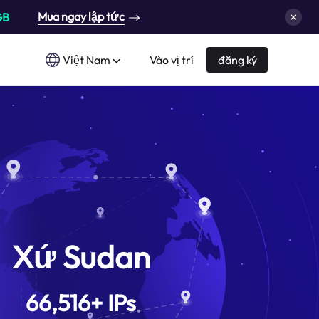
Mua ngay lập tức
GB
Việt Nam
Vào vị trí
đăng ký
Xứ Sudan
66,516
+
IPs