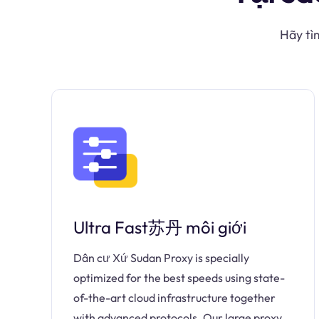
Hãy tì
Ultra Fast苏丹 môi giới
Dân cư Xứ Sudan Proxy is specially
optimized for the best speeds using state-
of-the-art cloud infrastructure together
with advanced protocols. Our large proxy