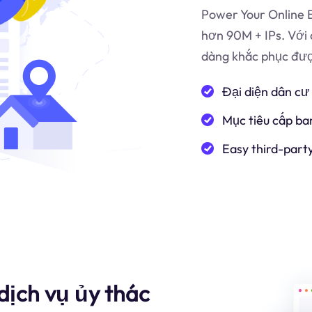
Power Your Online B
hơn 90M + IPs. Với 
dàng khắc phục được
Đại diện dân cư
Mục tiêu cấp ba
Easy third-part
dịch vụ ủy thác