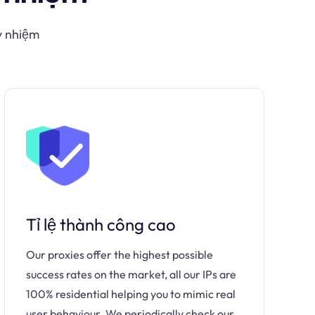
y nhiệm
Tỉ lệ thành công cao
Our proxies offer the highest possible
success rates on the market, all our IPs are
100% residential helping you to mimic real
user behaviour. We periodically check our