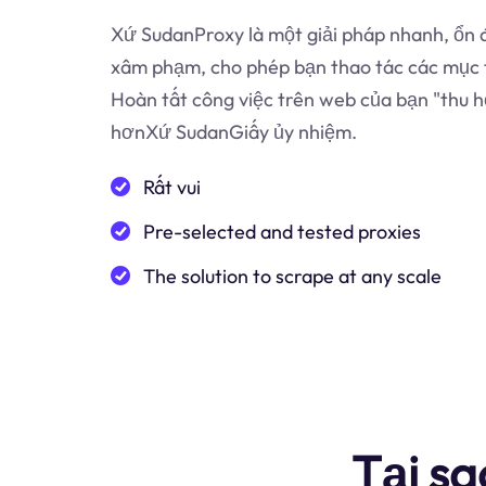
Xứ SudanProxy là một giải pháp nhanh, ổn đ
xâm phạm, cho phép bạn thao tác các mục t
Hoàn tất công việc trên web của bạn "thu h
hơnXứ SudanGiấy ủy nhiệm.
Rất vui
Pre-selected and tested proxies
The solution to scrape at any scale
Tại sa