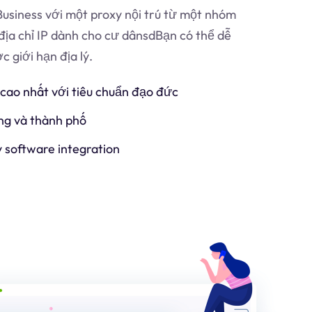
usiness với một proxy nội trú từ một nhóm
địa chỉ IP dành cho cư dân
sd
Bạn có thể dễ
 giới hạn địa lý.
 cao nhất với tiêu chuẩn đạo đức
ng và thành phố
y software integration