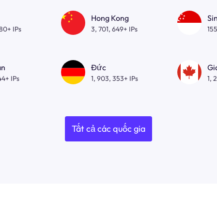
Hong Kong
Si
080+ IPs
3, 701, 649+ IPs
155
an
Đức
Gi
44+ IPs
1, 903, 353+ IPs
1, 
Tất cả các quốc gia