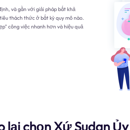
ịnh, và gần với giải pháp bất khả
iêu thách thức ở bất kỳ quy mô nào.
ẹp" công việc nhanh hơn và hiệu quả
o lại chọn Xứ Sudan Ủ