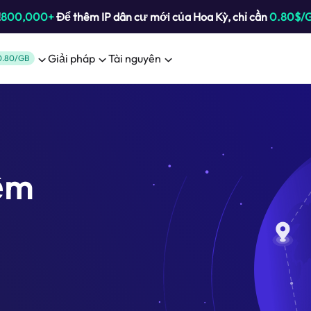
!
800,000+
Để thêm IP dân cư mới của Hoa Kỳ, chỉ cần
0.80$/
Giải pháp
Tài nguyên
0.80/GB
ệm