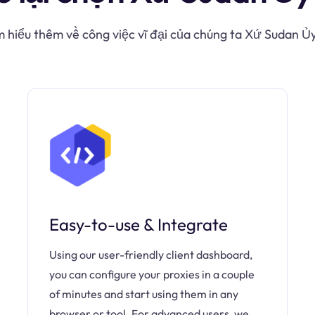
m hiểu thêm về công việc vĩ đại của chúng ta Xứ Sudan Ủ
Easy-to-use & Integrate
Using our user-friendly client dashboard,
you can configure your proxies in a couple
of minutes and start using them in any
browser or tool. For advanced users, we