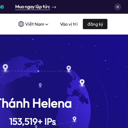
Mua ngay lập tức
GB
Việt Nam
Vào vị trí
đăng ký
hánh Helena
153,519
+
IPs