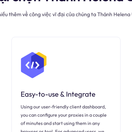
hiểu thêm về công việc vĩ đại của chúng ta Thánh Helena
Easy-to-use & Integrate
Using our user-friendly client dashboard,
you can configure your proxies in a couple
of minutes and start using them in any
browser or tool. For advanced users, we