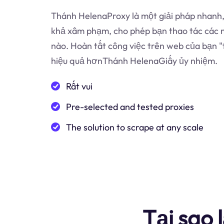
Thánh HelenaProxy là một giải pháp nhanh, 
khả xâm phạm, cho phép bạn thao tác các m
nào. Hoàn tất công việc trên web của bạn "
hiệu quả hơnThánh HelenaGiấy ủy nhiệm.
Rất vui
Pre-selected and tested proxies
The solution to scrape at any scale
Tại sao 