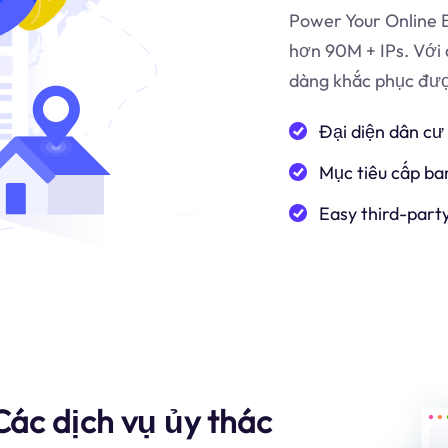
Power Your Online B
hơn 90M + IPs. Với 
dàng khắc phục được
Đại diện dân cư
Mục tiêu cấp ba
Easy third-part
Các dịch vụ ủy thác