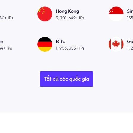
Hong Kong
Si
080+ IPs
3, 701, 649+ IPs
155
an
Đức
Gi
44+ IPs
1, 903, 353+ IPs
1, 
Tất cả các quốc gia