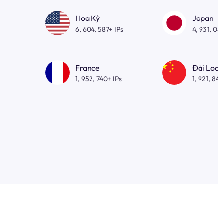
Hoa Kỳ
Japan
6, 604, 587+ IPs
4, 931, 
France
Đài Lo
1, 952, 740+ IPs
1, 921, 8