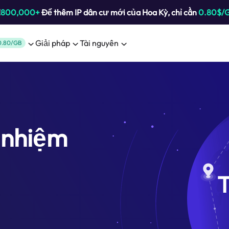
!
800,000+
Để thêm IP dân cư mới của Hoa Kỳ, chỉ cần
0.80$/
Giải pháp
Tài nguyên
0.80/GB
 nhiệm
T