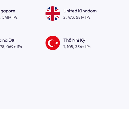
ngapore
United Kingdom
, 548+ IPs
2, 473, 581+ IPs
a nã Đại
Thổ Nhĩ Kỳ
278, 069+ IPs
1, 105, 336+ IPs