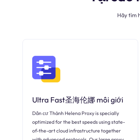
Hãy tìm 
Ultra Fast圣海伦娜 môi giới
Dân cư Thánh Helena Proxy is specially
optimized for the best speeds using state-
of-the-art cloud infrastructure together
with advanced protocols. Our large proxy