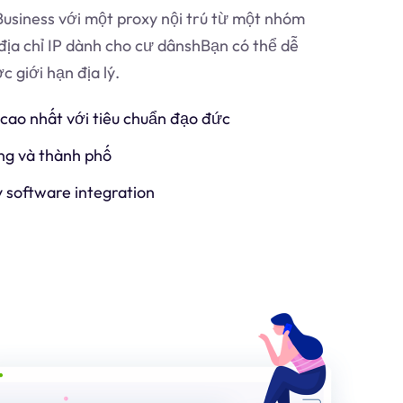
usiness với một proxy nội trú từ một nhóm
địa chỉ IP dành cho cư dân
sh
Bạn có thể dễ
 giới hạn địa lý.
 cao nhất với tiêu chuẩn đạo đức
ng và thành phố
y software integration