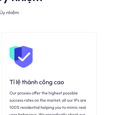
 Ủy nhiệm
Tỉ lệ thành công cao
Our proxies offer the highest possible
success rates on the market, all our IPs are
100% residential helping you to mimic real
user behaviour. We periodically check our