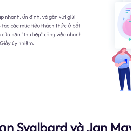
p nhanh, ổn định, và gần với giải
tác các mục tiêu thách thức ở bất
 của bạn "thu hẹp" công việc nhanh
Giấy ủy nhiệm.
chọn Svalbard và Jan M