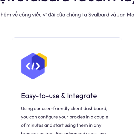
thêm về công việc vĩ đại của chúng ta Svalbard và Jan 
Easy-to-use & Integrate
Using our user-friendly client dashboard,
you can configure your proxies in a couple
of minutes and start using them in any
browser or tool. For advanced users, we