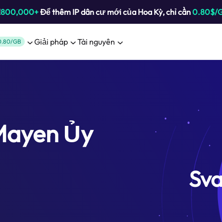
!
800,000+
Để thêm IP dân cư mới của Hoa Kỳ, chỉ cần
0.80$/
Giải pháp
Tài nguyên
0.80/GB
Mayen Ủy
Sva