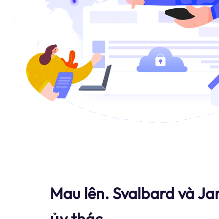
Mau lên. Svalbard và J
ủy thác