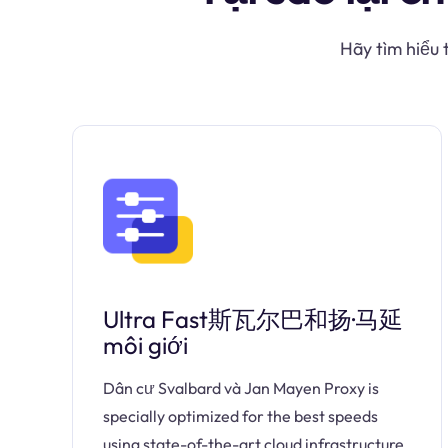
Hãy tìm hiểu 
Ultra Fast斯瓦尔巴和扬·马延
môi giới
Dân cư Svalbard và Jan Mayen Proxy is
specially optimized for the best speeds
using state-of-the-art cloud infrastructure