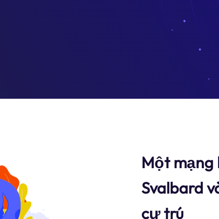
Một mạng l
Svalbard v
cư trú