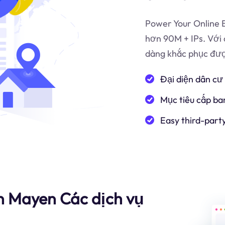
Power Your Online B
hơn 90M + IPs. Với 
dàng khắc phục được
Đại diện dân cư
Mục tiêu cấp ba
Easy third-part
an Mayen Các dịch vụ