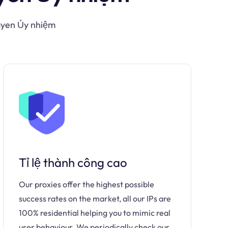
Mayen Ủy nhiệm
Tỉ lệ thành công cao
Our proxies offer the highest possible
success rates on the market, all our IPs are
100% residential helping you to mimic real
user behaviour. We periodically check our