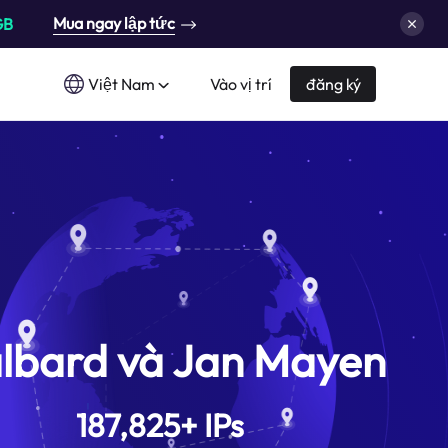
Mua ngay lập tức
GB
Việt Nam
Vào vị trí
đăng ký
lbard và Jan Mayen
187,825
+
IPs