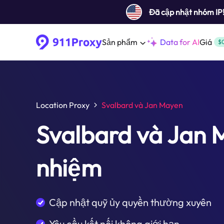
Đã cập nhật nhóm IP
Sản phẩm
Data for AI
Giá
$
Location Proxy
Svalbard và Jan Mayen
Svalbard và Jan 
nhiệm
Cập nhật quỹ ủy quyền thường xuyên
Yêu cầu kết nối không giới hạn