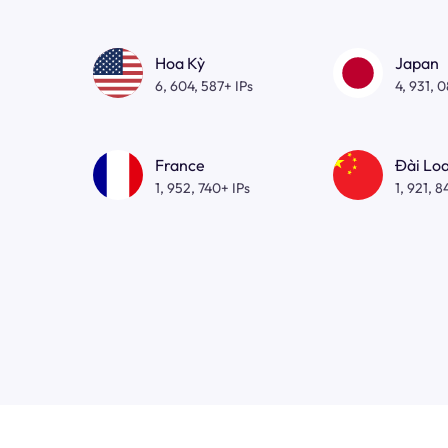
Hoa Kỳ
Japan
6, 604, 587+ IPs
4, 931, 
France
Đài Lo
1, 952, 740+ IPs
1, 921, 8