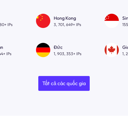
Hong Kong
Si
080+ IPs
3, 701, 649+ IPs
155
an
Đức
Gi
44+ IPs
1, 903, 353+ IPs
1, 
Tất cả các quốc gia