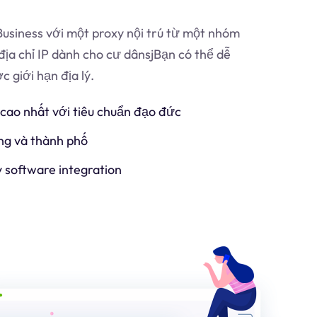
usiness với một proxy nội trú từ một nhóm
địa chỉ IP dành cho cư dân
sj
Bạn có thể dễ
 giới hạn địa lý.
 cao nhất với tiêu chuẩn đạo đức
ng và thành phố
y software integration