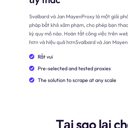
Svalbard và Jan MayenProxy là một giải phá
pháp bất khả xâm phạm, cho phép bạn thao 
kỳ quy mô nào. Hoàn tất công việc trên web
hơn và hiệu quả hơnSvalbard và Jan Mayen
Rất vui
Pre-selected and tested proxies
The solution to scrape at any scale
Tại sao lại 