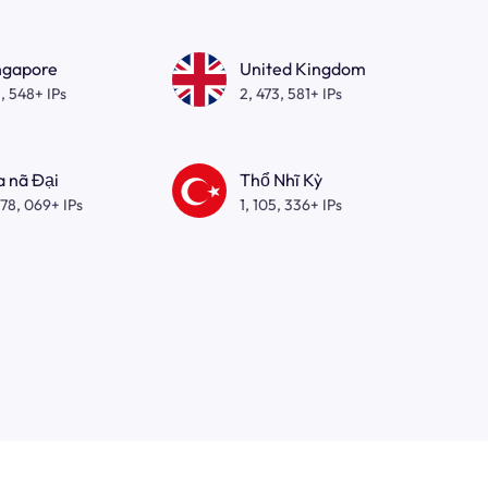
ngapore
United Kingdom
, 548+ IPs
2, 473, 581+ IPs
a nã Đại
Thổ Nhĩ Kỳ
278, 069+ IPs
1, 105, 336+ IPs