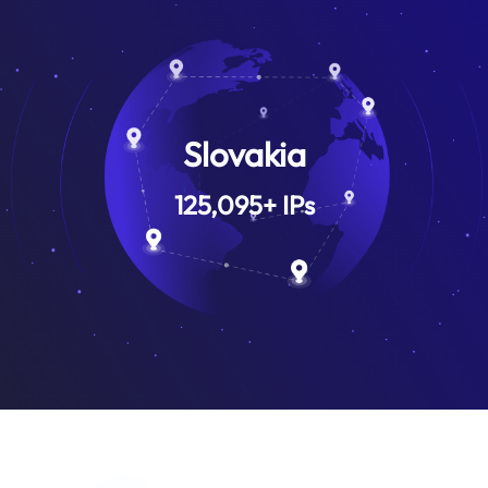
Slovakia
125,095
+
IPs