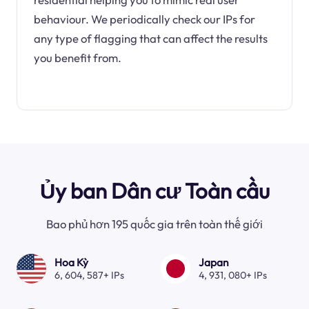
behaviour. We periodically check our IPs for
any type of flagging that can affect the results
you benefit from.
Ủy ban Dân cư Toàn cầu
Bao phủ hơn 195 quốc gia trên toàn thế giới
Hoa Kỳ
Japan
6, 604, 587+ IPs
4, 931, 080+ IPs