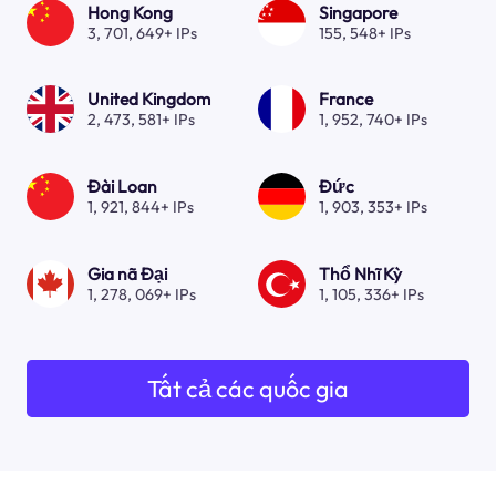
Hong Kong
Singapore
3, 701, 649+ IPs
155, 548+ IPs
United Kingdom
France
2, 473, 581+ IPs
1, 952, 740+ IPs
Đài Loan
Đức
1, 921, 844+ IPs
1, 903, 353+ IPs
Gia nã Đại
Thổ Nhĩ Kỳ
1, 278, 069+ IPs
1, 105, 336+ IPs
Tất cả các quốc gia