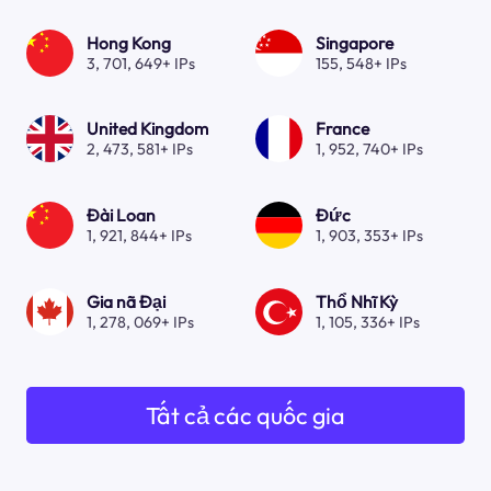
Hong Kong
Singapore
3, 701, 649+ IPs
155, 548+ IPs
United Kingdom
France
2, 473, 581+ IPs
1, 952, 740+ IPs
Đài Loan
Đức
1, 921, 844+ IPs
1, 903, 353+ IPs
Gia nã Đại
Thổ Nhĩ Kỳ
1, 278, 069+ IPs
1, 105, 336+ IPs
Tất cả các quốc gia