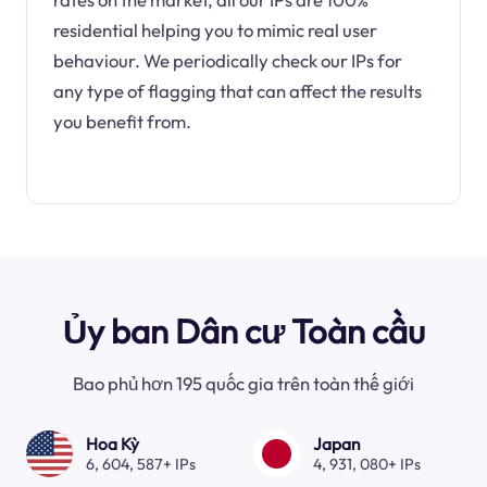
residential helping you to mimic real user
behaviour. We periodically check our IPs for
any type of flagging that can affect the results
you benefit from.
Ủy ban Dân cư Toàn cầu
Bao phủ hơn 195 quốc gia trên toàn thế giới
Hoa Kỳ
Japan
6, 604, 587+ IPs
4, 931, 080+ IPs