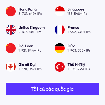
Hong Kong
Singapore
3, 701, 649+ IPs
155, 548+ IPs
United Kingdom
France
2, 473, 581+ IPs
1, 952, 740+ IPs
Đài Loan
Đức
1, 921, 844+ IPs
1, 903, 353+ IPs
Gia nã Đại
Thổ Nhĩ Kỳ
1, 278, 069+ IPs
1, 105, 336+ IPs
Tất cả các quốc gia