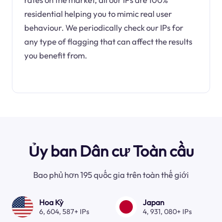
residential helping you to mimic real user
behaviour. We periodically check our IPs for
any type of flagging that can affect the results
you benefit from.
Ủy ban Dân cư Toàn cầu
Bao phủ hơn 195 quốc gia trên toàn thế giới
Hoa Kỳ
Japan
6, 604, 587+ IPs
4, 931, 080+ IPs