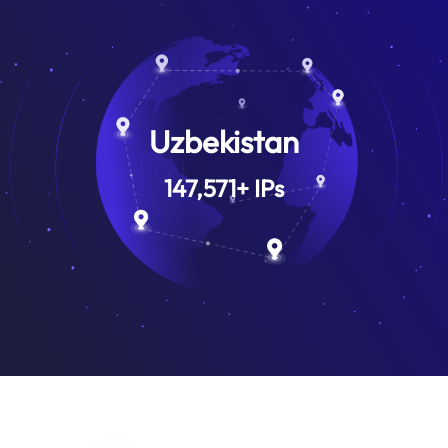
Uzbekistan
147,571
+
IPs