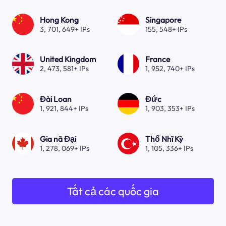
Hong Kong
Singapore
3, 701, 649+ IPs
155, 548+ IPs
United Kingdom
France
2, 473, 581+ IPs
1, 952, 740+ IPs
Đài Loan
Đức
1, 921, 844+ IPs
1, 903, 353+ IPs
Gia nã Đại
Thổ Nhĩ Kỳ
1, 278, 069+ IPs
1, 105, 336+ IPs
Tất cả các quốc gia