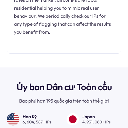
residential helping you to mimic real user
behaviour. We periodically check our IPs for
any type of flagging that can affect the results
you benefit from.
Ủy ban Dân cư Toàn cầu
Bao phủ hơn 195 quốc gia trên toàn thế giới
Hoa Kỳ
Japan
6, 604, 587+ IPs
4, 931, 080+ IPs