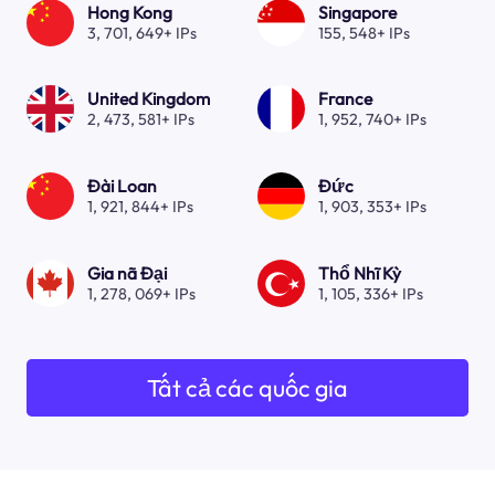
Hong Kong
Singapore
3, 701, 649+ IPs
155, 548+ IPs
United Kingdom
France
2, 473, 581+ IPs
1, 952, 740+ IPs
Đài Loan
Đức
1, 921, 844+ IPs
1, 903, 353+ IPs
Gia nã Đại
Thổ Nhĩ Kỳ
1, 278, 069+ IPs
1, 105, 336+ IPs
Tất cả các quốc gia