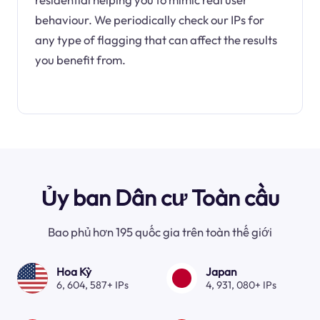
behaviour. We periodically check our IPs for
any type of flagging that can affect the results
you benefit from.
Ủy ban Dân cư Toàn cầu
Bao phủ hơn 195 quốc gia trên toàn thế giới
Hoa Kỳ
Japan
6, 604, 587+ IPs
4, 931, 080+ IPs