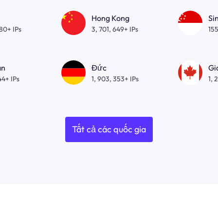
Hong Kong
Si
080+ IPs
3, 701, 649+ IPs
155
an
Đức
Gi
44+ IPs
1, 903, 353+ IPs
1, 
Tất cả các quốc gia