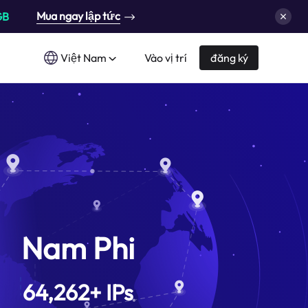
Mua ngay lập tức
GB
Việt Nam
Vào vị trí
đăng ký
Nam Phi
64,262
+
IPs