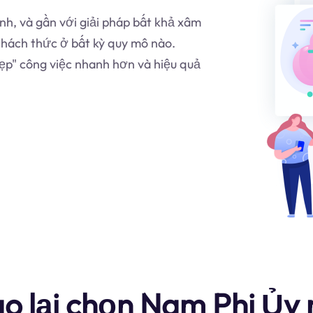
nh, và gần với giải pháp bất khả xâm
thách thức ở bất kỳ quy mô nào.
ẹp" công việc nhanh hơn và hiệu quả
ao lại chọn Nam Phi Ủy