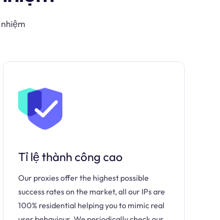
y nhiệm
Tỉ lệ thành công cao
Our proxies offer the highest possible
success rates on the market, all our IPs are
100% residential helping you to mimic real
user behaviour. We periodically check our