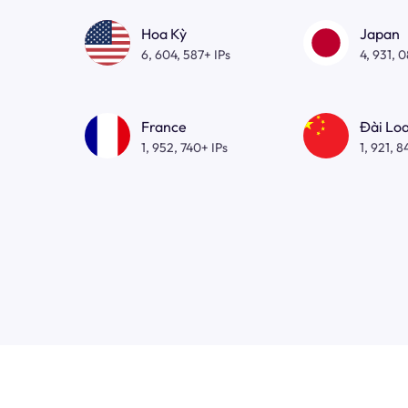
Hoa Kỳ
Japan
6, 604, 587+ IPs
4, 931, 
France
Đài Lo
1, 952, 740+ IPs
1, 921, 8