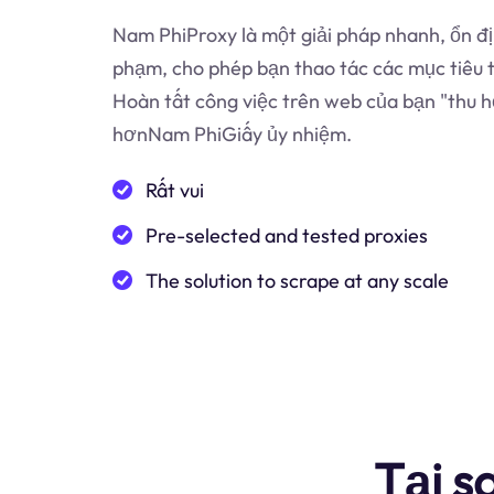
Nam PhiProxy là một giải pháp nhanh, ổn đị
phạm, cho phép bạn thao tác các mục tiêu 
Hoàn tất công việc trên web của bạn "thu h
hơnNam PhiGiấy ủy nhiệm.
Rất vui
Pre-selected and tested proxies
The solution to scrape at any scale
Tại s