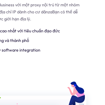
usiness với một proxy nội trú từ một nhóm
địa chỉ IP dành cho cư dân
za
Bạn có thể dễ
 giới hạn địa lý.
 cao nhất với tiêu chuẩn đạo đức
ng và thành phố
y software integration