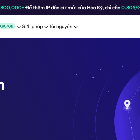
!
800,000+
Để thêm IP dân cư mới của Hoa Kỳ, chỉ cần
0.80$/
Giải pháp
Tài nguyên
0.80/GB
m