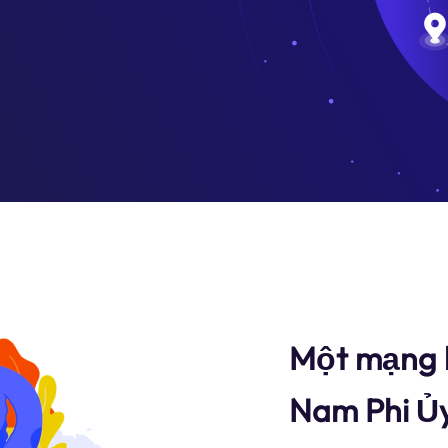
Một mạng l
Nam Phi Ủy