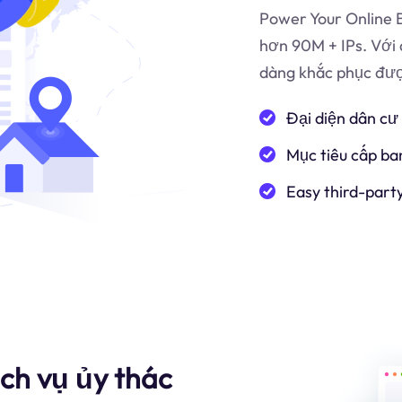
Power Your Online B
hơn 90M + IPs. Với 
dàng khắc phục được
Đại diện dân cư
Mục tiêu cấp ba
Easy third-part
ch vụ ủy thác