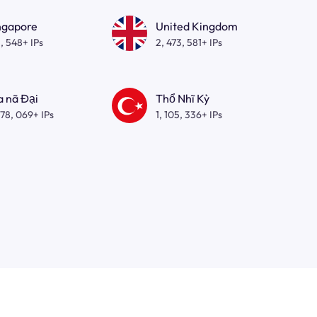
ngapore
United Kingdom
, 548+ IPs
2, 473, 581+ IPs
a nã Đại
Thổ Nhĩ Kỳ
278, 069+ IPs
1, 105, 336+ IPs