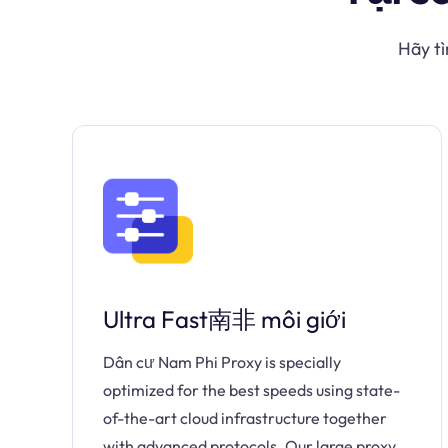
Hãy tì
Ultra Fast南非 môi giới
Dân cư Nam Phi Proxy is specially
optimized for the best speeds using state-
of-the-art cloud infrastructure together
with advanced protocols. Our large proxy