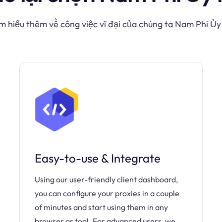
m hiểu thêm về công việc vĩ đại của chúng ta Nam Phi Ủ
Easy-to-use & Integrate
Using our user-friendly client dashboard,
you can configure your proxies in a couple
of minutes and start using them in any
browser or tool. For advanced users, we