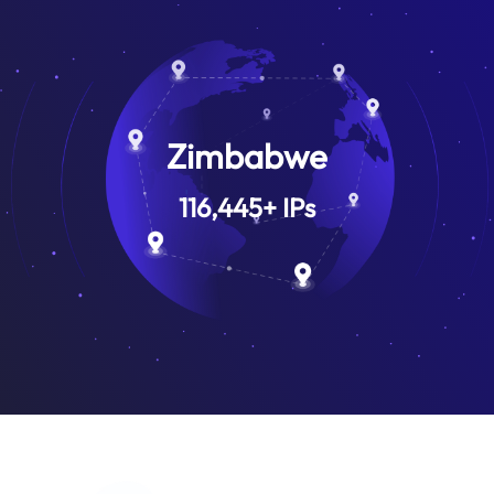
Zimbabwe
116,445
+
IPs