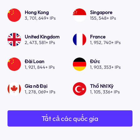
Hong Kong
Singapore
3, 701, 649+ IPs
155, 548+ IPs
United Kingdom
France
2, 473, 581+ IPs
1, 952, 740+ IPs
Đài Loan
Đức
1, 921, 844+ IPs
1, 903, 353+ IPs
Gia nã Đại
Thổ Nhĩ Kỳ
1, 278, 069+ IPs
1, 105, 336+ IPs
Tất cả các quốc gia