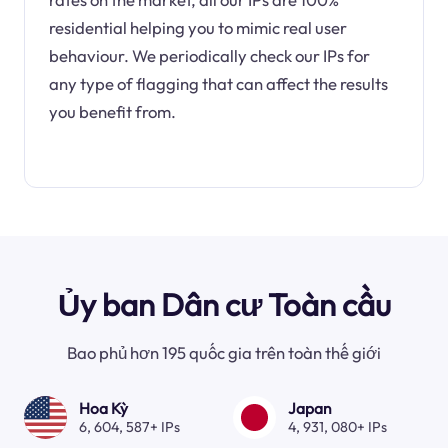
residential helping you to mimic real user
behaviour. We periodically check our IPs for
any type of flagging that can affect the results
you benefit from.
Ủy ban Dân cư Toàn cầu
Bao phủ hơn 195 quốc gia trên toàn thế giới
Hoa Kỳ
Japan
6, 604, 587+ IPs
4, 931, 080+ IPs