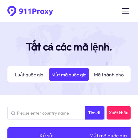
Tất cả các mã lệnh.
Luật quốc gia
Mật mã quốc gia
Mã thành phố
Tìm đi.
Xuất khẩu
Xứ sở
Tiểu bang
Mật mã quốc gia