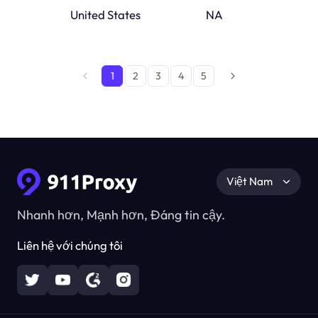
United States
MAINE
NA
1
2
3
4
5
Việt Nam
Nhanh hơn, Mạnh hơn, Đáng tin cậy.
Liên hệ với chúng tôi