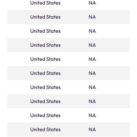
United States
florida
NA
United States
georgia
NA
United States
HAWAII
NA
United States
IDAHO
NA
United States
illinois
NA
United States
indiana
NA
United States
IOWA
NA
United States
KANSAS
NA
United States
KENTUCKY
NA
United States
louisiana
NA