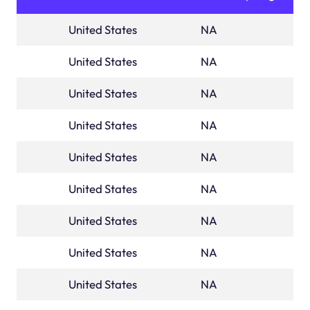
United States
ALABAMA
NA
United States
ALASKA
NA
United States
arizona
NA
United States
ARKANSAS
NA
United States
california
NA
United States
colorado
NA
United States
CONNECTICUT
NA
United States
DELAWARE
NA
United States
districtofcolumbia
NA