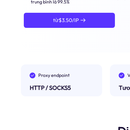
trung bình là 99.5%
từ$3.50/IP
Proxy endpoint
V
HTTP / SOCKS5
Tươ