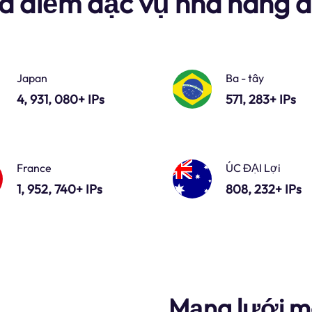
a điểm đặc vụ nhà hàng 
Japan
Ba - tây
4, 931, 080+ IPs
571, 283+ IPs
France
ÚC ĐẠI Lợi
1, 952, 740+ IPs
808, 232+ IPs
Mạng lưới mô