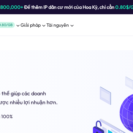
!
800,000+
Để thêm IP dân cư mới của Hoa Kỳ, chỉ cần
0.80$/
Giải pháp
Tài nguyên
0.80/GB
ó thể giúp các doanh
ược nhiều lợi nhuận hơn.
g 100%