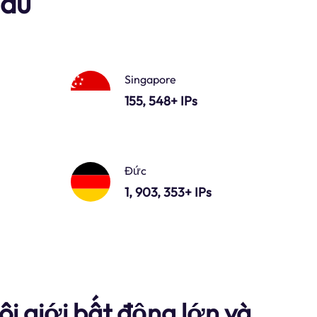
đầu
Singapore
155, 548+ IPs
Đức
1, 903, 353+ IPs
i giới bất động lớn và