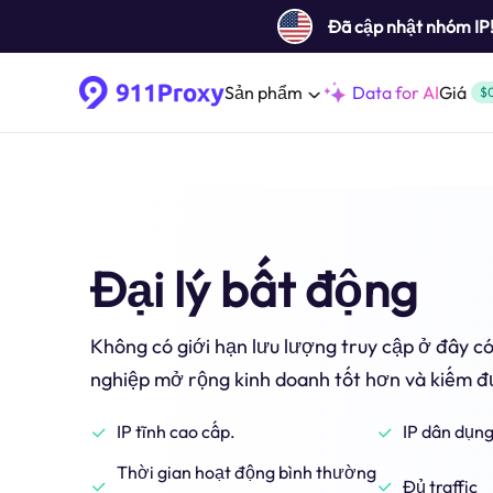
Đã cập nhật nhóm IP
Sản phẩm
Data for AI
Giá
$
Đại lý bất động
Không có giới hạn lưu lượng truy cập ở đây c
nghiệp mở rộng kinh doanh tốt hơn và kiếm đ
IP tĩnh cao cấp.
IP dân dụn
Thời gian hoạt động bình thường
Đủ traffic