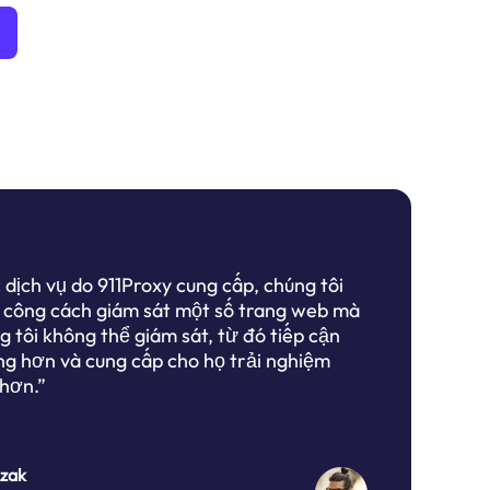
dịch vụ do 911Proxy cung cấp, chúng tôi
h công cách giám sát một số trang web mà
 tôi không thể giám sát, từ đó tiếp cận
ng hơn và cung cấp cho họ trải nghiệm
 hơn.”
czak