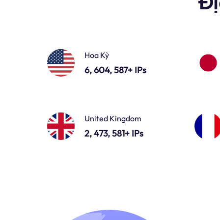
Đị
Hoa Kỳ
6, 604, 587+ IPs
United Kingdom
2, 473, 581+ IPs