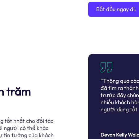
Bắt đầu ngay đi.
“Thông qua các 
n trăm
đã tìm ra thàn
trước đây chúng
nhiều khách hà
người dùng tốt
g tốt nhất cho đối tác
ỗi người có thể khác
ự tin tưởng của khách
Devon Kelly Wal