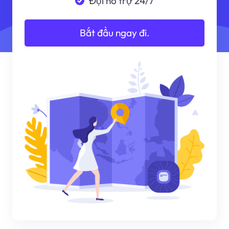
Đội hỗ trợ 24/7
Bắt đầu ngay đi.