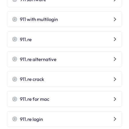
911 with multilogin
911.re
911.re alternative
911.re crack
911.re for mac
911.re login