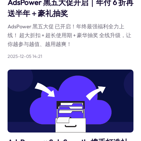
AdsPower 黑五大促开启｜年付 6 折再
送半年＋豪礼抽奖
AdsPower 黑五大促 已开启！年终最强福利全力上
线！ 超大折扣 + 超长使用期 + 豪华抽奖 全线升级，让
你越参与越值、越用越爽！
2025-12-05 14:21