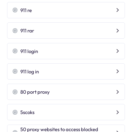
911 re
911 rar
911 login
911 log in
80 port proxy
5scoks
50 proxy websites to access blocked