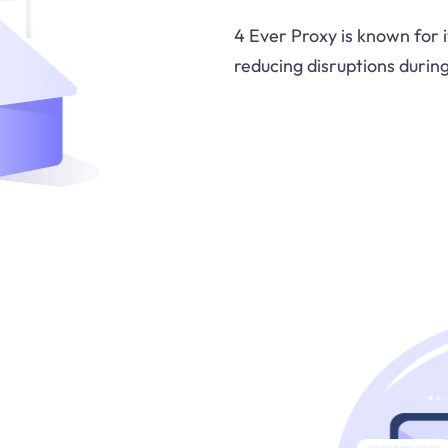
4 Ever Proxy is known for 
reducing disruptions during