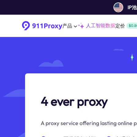
IP
人工智能数据
产品
定价
$0.8
4 ever proxy
A proxy service offering lasting online 