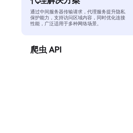
通过中间服务器传输请求，代理服务提升隐私
保护能力，支持访问区域内容，同时优化连接
性能，广泛适用于多种网络场景。
爬虫 API
自动化执行大规模网页数据提取，稳定输出干
净、结构化的数据，有效减少访问中断和阻止
风险。