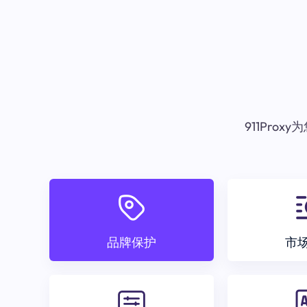
911Pr
品牌保护
市