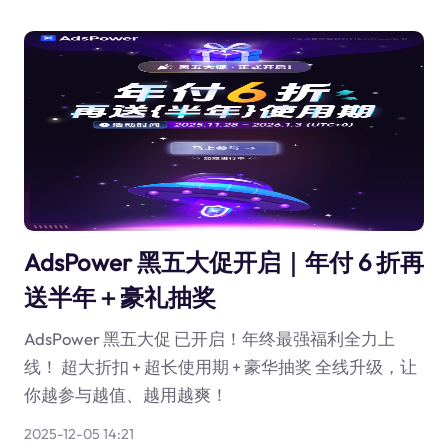
AdsPower 黑五大促开启｜年付 6 折再
送半年＋豪礼抽奖
AdsPower 黑五大促 已开启！年终最强福利全力上
线！ 超大折扣 + 超长使用期 + 豪华抽奖 全线升级，让
你越参与越值、越用越爽！
2025-12-05 14:21