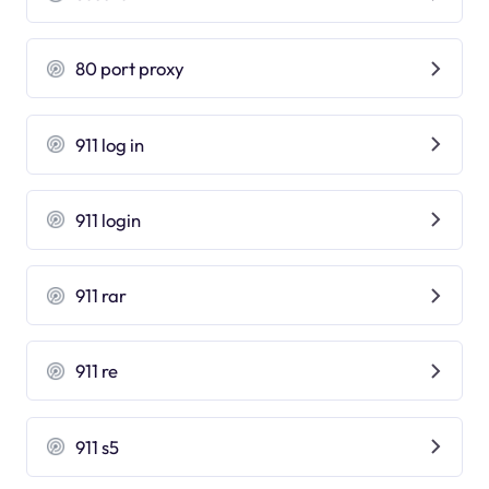
80 port proxy
911 log in
911 login
911 rar
911 re
911 s5