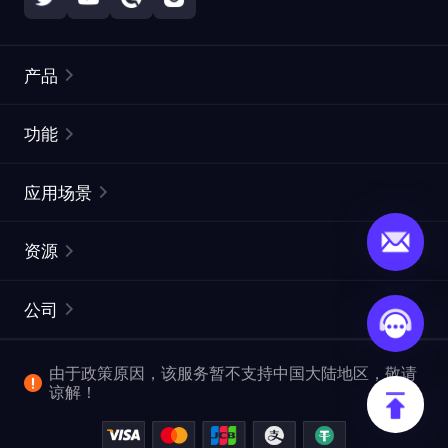
产品
住宅代理
热门
功能
无限住宅代理
免费代理列表
应用场景
静态住宅代理
代理检测工具
静态数据中心代理
品牌保护
ISP代理
资源
长效 ISP 代理
市场网页测试
CroxyProxy
文档
市场研究
网页抓取 API
免费试用
公司
ProxySite
用户指南
广告验证
SERP API
推广返利
常见问题解答
由于政策原因，该服务暂不支持中国大陆地区，敬请
爬行和索引
视频下载 API
企业服务
谅解！
位置
查看全部使用场景
反洗钱合规计划
博客