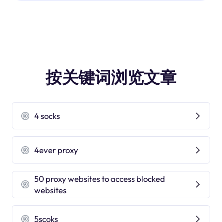
按关键词浏览文章
4 socks
4ever proxy
50 proxy websites to access blocked
websites
5scoks