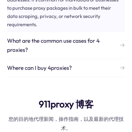
to purchase proxy packages in bulk to meet their
data scraping, privacy, or network security
requirements.
What are the common use cases for 4
proxies?
Where can I buy 4proxies?
911proxy 博客
您的目的地代理新闻，操作指南，以及最新的代理技
术。