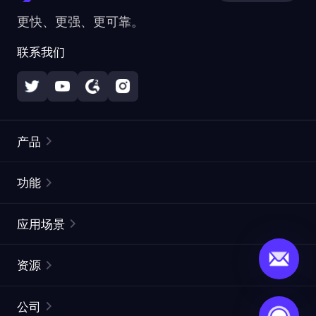
更快、更强、更可靠。
联系我们
产品
住宅代理
热门
功能
无限住宅代理
免费代理列表
应用场景
静态住宅代理
代理检测工具
静态数据中心代理
品牌保护
ISP代理
资源
长效 ISP 代理
市场网页测试
CroxyProxy
文档
市场研究
网页抓取 API
免费试用
公司