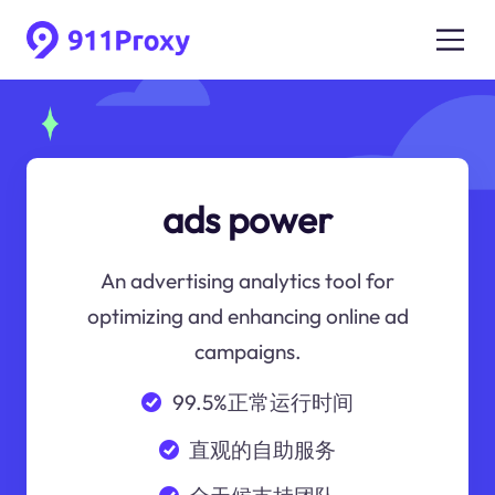
ads power
An advertising analytics tool for
optimizing and enhancing online ad
campaigns.
99.5%正常运行时间
直观的自助服务