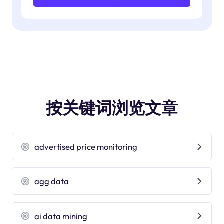
按关键词浏览文章
advertised price monitoring
agg data
ai data mining