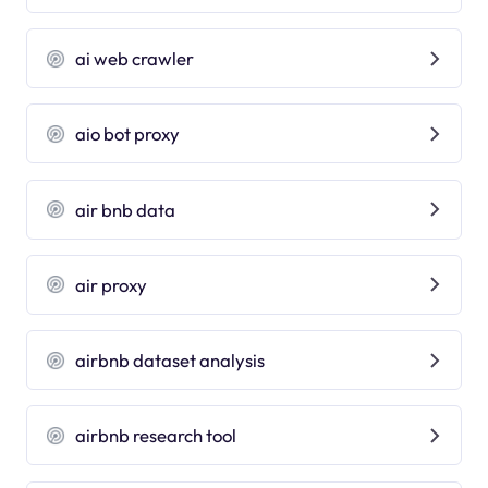
ai web crawler
aio bot proxy
air bnb data
air proxy
airbnb dataset analysis
airbnb research tool