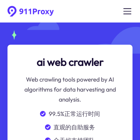
ai web crawler
Web crawling tools powered by AI
algorithms for data harvesting and
analysis.
99.5%正常运行时间
直观的自助服务