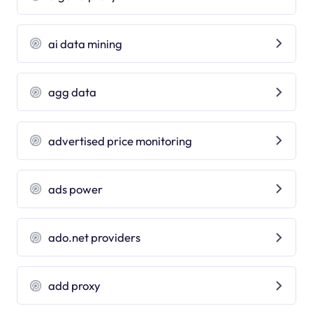
ai data mining
agg data
advertised price monitoring
ads power
ado.net providers
add proxy