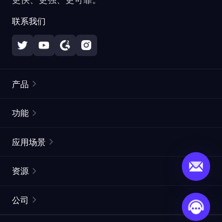
联系我们
产品
住宅代理
热门
功能
无限住宅代理
免费代理列表
应用场景
静态住宅代理
代理检测工具
静态数据中心代理
品牌保护
ISP代理
资源
长效 ISP 代理
市场网页测试
CroxyProxy
文档
市场研究
网页抓取 API
免费试用
公司
ProxySite
用户指南
广告验证
SERP API
推广返利