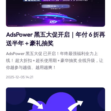
AdsPower 黑五大促开启｜年付 6 折再
送半年＋豪礼抽奖
AdsPower 黑五大促 已开启！年终最强福利全力上
线！ 超大折扣 + 超长使用期 + 豪华抽奖 全线升级，让
你越参与越值、越用越爽！
2025-12-05 14:21