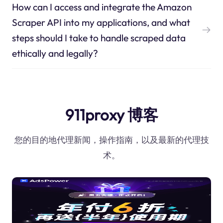
How can I access and integrate the Amazon
Scraper API into my applications, and what
steps should I take to handle scraped data
ethically and legally?
911proxy 博客
您的目的地代理新闻，操作指南，以及最新的代理技
术。