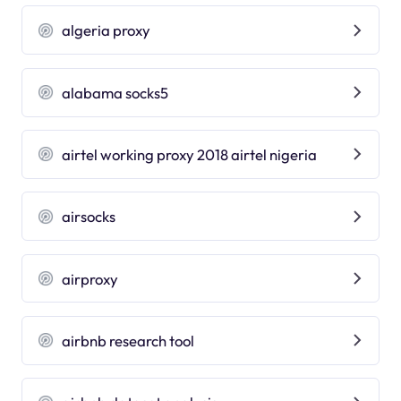
algeria proxy
alabama socks5
airtel working proxy 2018 airtel nigeria
airsocks
airproxy
airbnb research tool