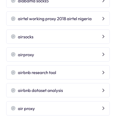
alabama socks5
airtel working proxy 2018 airtel nigeria
airsocks
airproxy
airbnb research tool
airbnb dataset analysis
air proxy