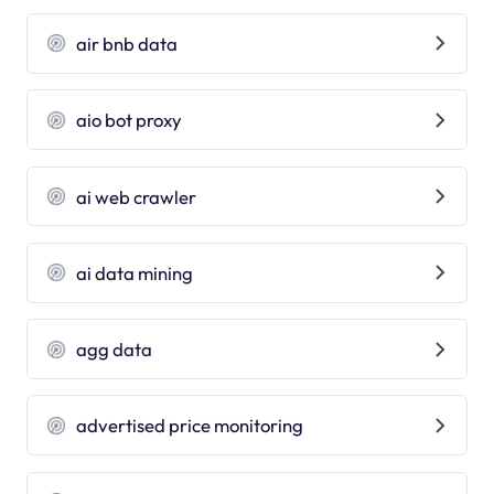
air bnb data
aio bot proxy
ai web crawler
ai data mining
agg data
advertised price monitoring