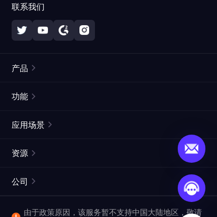
联系我们
产品
住宅代理
热门
功能
无限住宅代理
免费代理列表
应用场景
静态住宅代理
代理检测工具
静态数据中心代理
品牌保护
ISP代理
资源
长效 ISP 代理
市场网页测试
CroxyProxy
文档
市场研究
网页抓取 API
免费试用
公司
ProxySite
用户指南
广告验证
SERP API
推广返利
常见问题解答
由于政策原因，该服务暂不支持中国大陆地区，敬请
爬行和索引