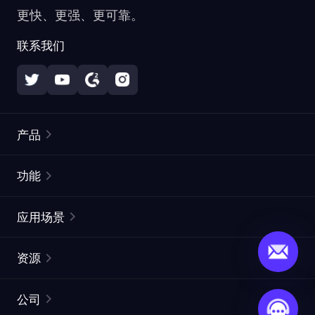
更快、更强、更可靠。
联系我们
产品
住宅代理
热门
功能
无限住宅代理
免费代理列表
应用场景
静态住宅代理
代理检测工具
静态数据中心代理
品牌保护
ISP代理
资源
长效 ISP 代理
市场网页测试
CroxyProxy
文档
市场研究
网页抓取 API
免费试用
公司
ProxySite
用户指南