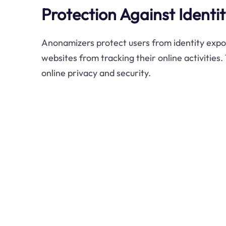
Protection Against Identi
Anonamizers protect users from identity expo
websites from tracking their online activities. 
online privacy and security.