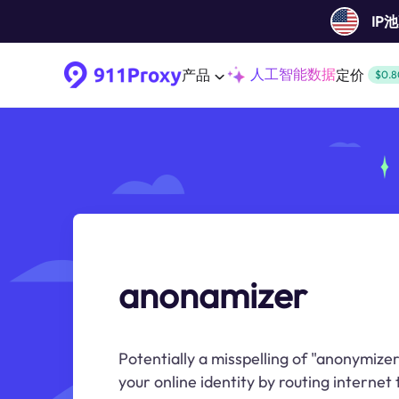
IP
人工智能数据
产品
定价
$0.8
anonamizer
Potentially a misspelling of "anonymizer
your online identity by routing internet 