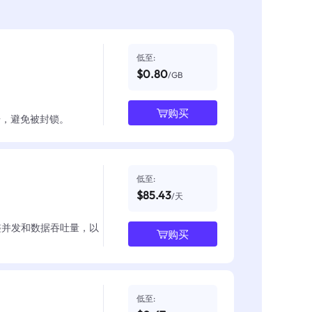
低至:
$0.80
/GB
购买
数据，避免被封锁。
低至:
$85.43
/天
整并发和数据吞吐量，以
购买
低至: