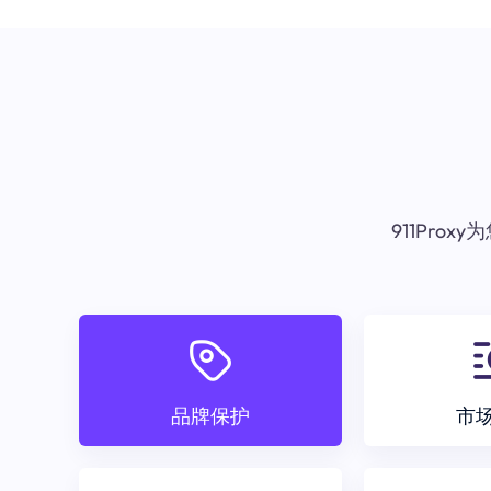
911Pr
品牌保护
市