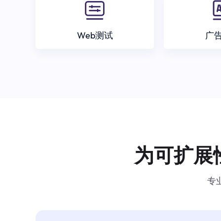
Web测试
广
为可扩展
专