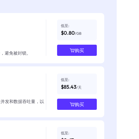
低至:
$0.80
/GB
购买
数据，避免被封锁。
低至:
$85.43
/天
整并发和数据吞吐量，以
购买
低至: