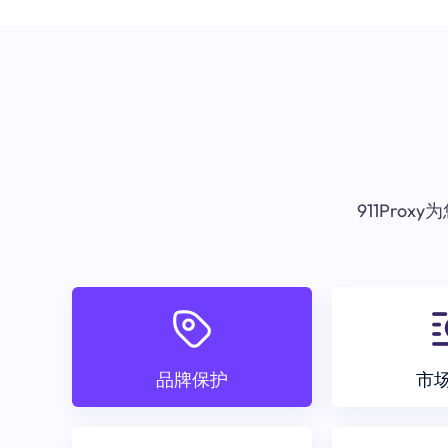
911Pr
品牌保护
市