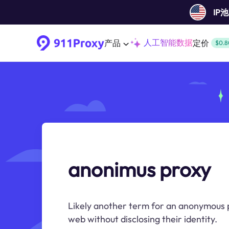
IP
人工智能数据
产品
定价
$0.8
anonimus proxy
Likely another term for an anonymous pr
web without disclosing their identity.