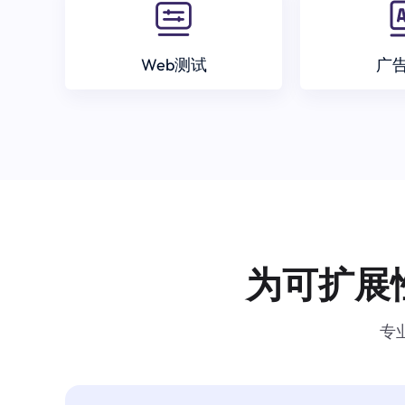
Web测试
广
为可扩展
专