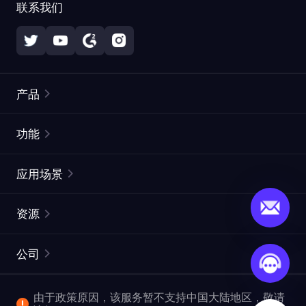
联系我们
产品
住宅代理
热门
功能
无限住宅代理
免费代理列表
应用场景
静态住宅代理
代理检测工具
静态数据中心代理
品牌保护
ISP代理
资源
长效 ISP 代理
市场网页测试
CroxyProxy
文档
市场研究
网页抓取 API
免费试用
公司
ProxySite
用户指南
广告验证
SERP API
推广返利
常见问题解答
由于政策原因，该服务暂不支持中国大陆地区，敬请
爬行和索引
视频下载 API