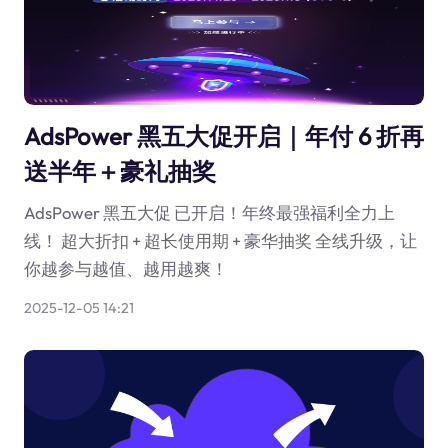
AdsPower 黑五大促开启｜年付 6 折再
送半年＋豪礼抽奖
AdsPower 黑五大促 已开启！年终最强福利全力上
线！ 超大折扣 + 超长使用期 + 豪华抽奖 全线升级，让
你越参与越值、越用越爽！
2025-12-05 14:21