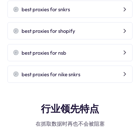
best proxies for snkrs
best proxies for shopify
best proxies for nsb
best proxies for nike snkrs
行业领先特点
在抓取数据时再也不会被阻塞