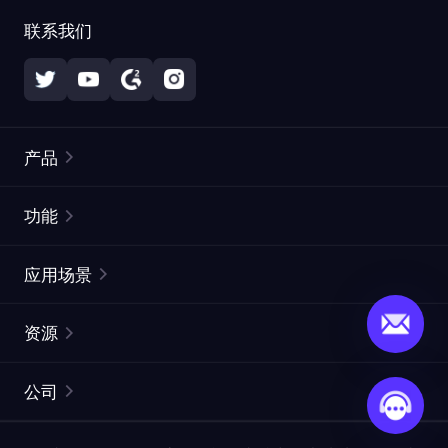
联系我们
产品
住宅代理
热门
功能
无限住宅代理
免费代理列表
应用场景
静态住宅代理
代理检测工具
静态数据中心代理
品牌保护
ISP代理
资源
长效 ISP 代理
市场网页测试
CroxyProxy
文档
市场研究
网页抓取 API
免费试用
公司
ProxySite
用户指南
广告验证
SERP API
推广返利
常见问题解答