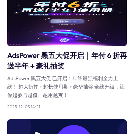
AdsPower 黑五大促开启｜年付 6 折再
送半年＋豪礼抽奖
AdsPower 黑五大促 已开启！年终最强福利全力上
线！ 超大折扣 + 超长使用期 + 豪华抽奖 全线升级，让
你越参与越值、越用越爽！
2025-12-05 14:21