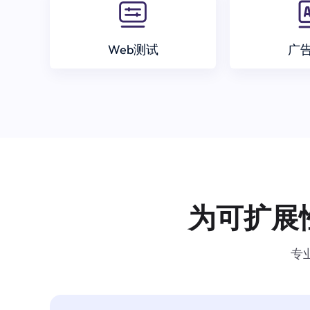
Web测试
广
为可扩展
专