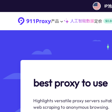
IP
人工智能数据
产品
定价
$0.8
best proxy to use
Highlights versatile proxy servers suitab
web scraping to anonymous browsing.