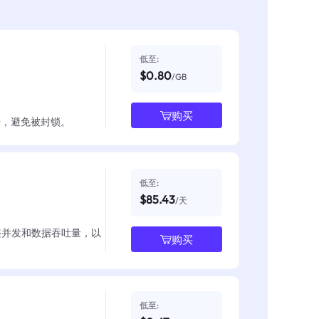
低至:
$0.80
/GB
购买
数据，避免被封锁。
低至:
$85.43
/天
整并发和数据吞吐量，以
购买
低至: