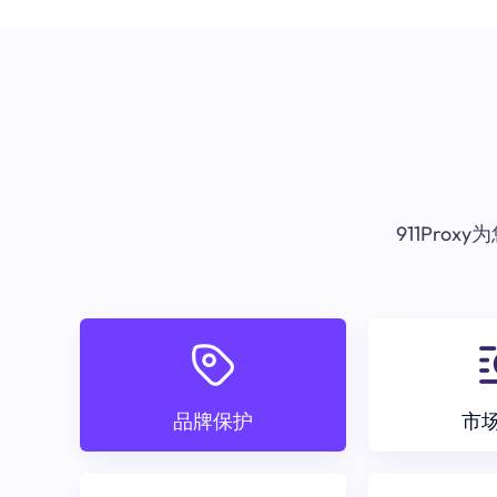
911Pr
品牌保护
市