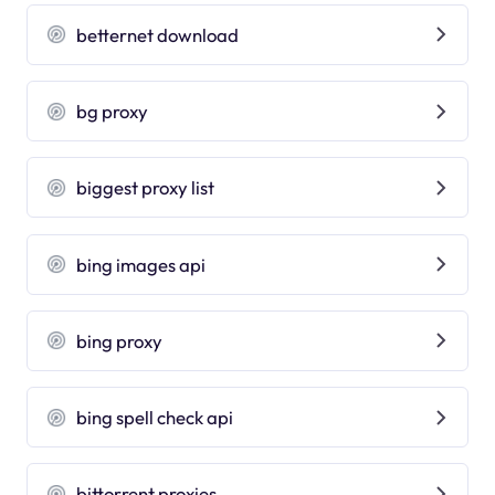
betternet download
bg proxy
biggest proxy list
bing images api
bing proxy
bing spell check api
bittorrent proxies