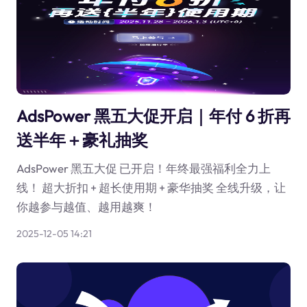
AdsPower 黑五大促开启｜年付 6 折再
送半年＋豪礼抽奖
AdsPower 黑五大促 已开启！年终最强福利全力上
线！ 超大折扣 + 超长使用期 + 豪华抽奖 全线升级，让
你越参与越值、越用越爽！
2025-12-05 14:21