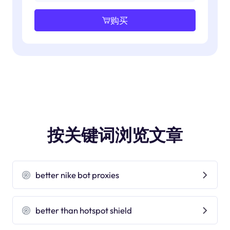
购买
按关键词浏览文章
better nike bot proxies
better than hotspot shield