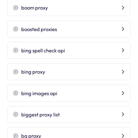
boom proxy
boosted proxies
bing spell check api
bing proxy
bing images api
biggest proxy list
bg proxy