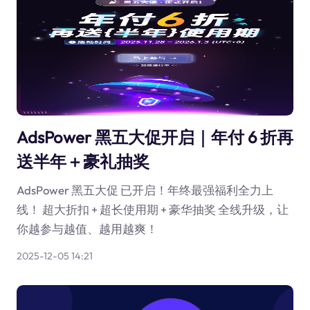
AdsPower 黑五大促开启｜年付 6 折再
送半年＋豪礼抽奖
AdsPower 黑五大促 已开启！年终最强福利全力上
线！ 超大折扣 + 超长使用期 + 豪华抽奖 全线升级，让
你越参与越值、越用越爽！
2025-12-05 14:21