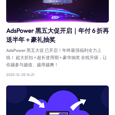
AdsPower 黑五大促开启｜年付 6 折再
送半年＋豪礼抽奖
AdsPower 黑五大促 已开启！年终最强福利全力上
线！ 超大折扣 + 超长使用期 + 豪华抽奖 全线升级，让
你越参与越值、越用越爽！
2025-12-05 14:21