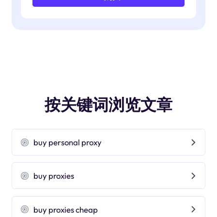
按关键词浏览文章
buy personal proxy
buy proxies
buy proxies cheap