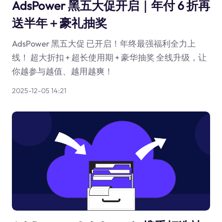
AdsPower 黑五大促开启｜年付 6 折再
送半年＋豪礼抽奖
AdsPower 黑五大促 已开启！年终最强福利全力上
线！ 超大折扣 + 超长使用期 + 豪华抽奖 全线升级，让
你越参与越值、越用越爽！
2025-12-05 14:21