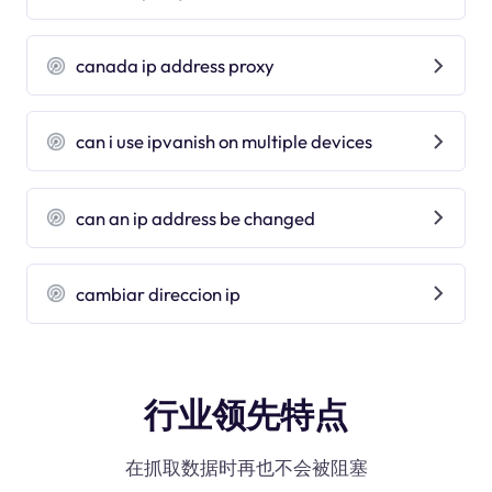
canada ip address proxy
can i use ipvanish on multiple devices
can an ip address be changed
cambiar direccion ip
行业领先特点
在抓取数据时再也不会被阻塞