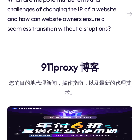
challenges of changing the IP of a website,
and how can website owners ensure a
seamless transition without disruptions?
911proxy 博客
您的目的地代理新闻，操作指南，以及最新的代理技
术。