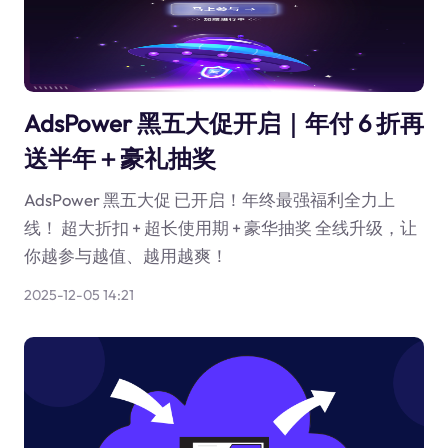
AdsPower 黑五大促开启｜年付 6 折再
送半年＋豪礼抽奖
AdsPower 黑五大促 已开启！年终最强福利全力上
线！ 超大折扣 + 超长使用期 + 豪华抽奖 全线升级，让
你越参与越值、越用越爽！
2025-12-05 14:21