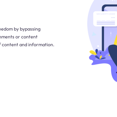
reedom by bypassing
rnments or content
of content and information.