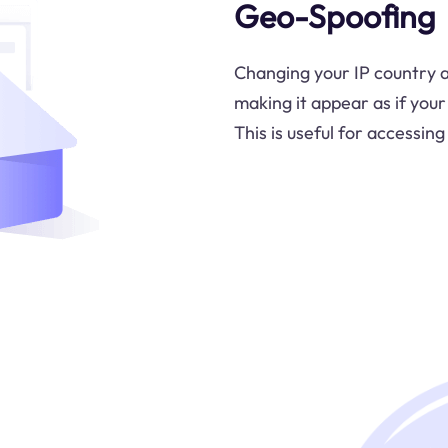
Geo-Spoofing
Changing your IP country a
making it appear as if your
This is useful for accessin