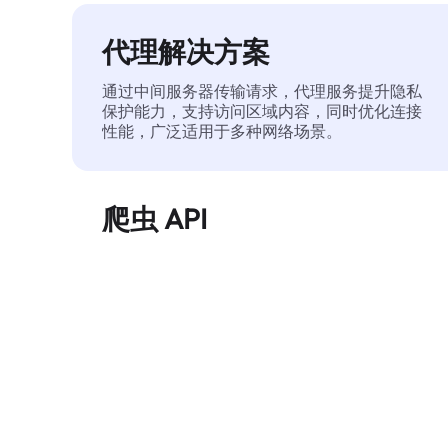
代理解决方案
通过中间服务器传输请求，代理服务提升隐私
保护能力，支持访问区域内容，同时优化连接
性能，广泛适用于多种网络场景。
爬虫 API
自动化执行大规模网页数据提取，稳定输出干
净、结构化的数据，有效减少访问中断和阻止
风险。