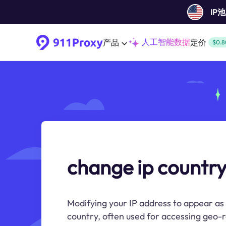
IP
人工智能数据
产品
定价
$0.8
change ip countr
Modifying your IP address to appear as if
country, often used for accessing geo-