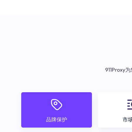
911Pr
品牌保护
市