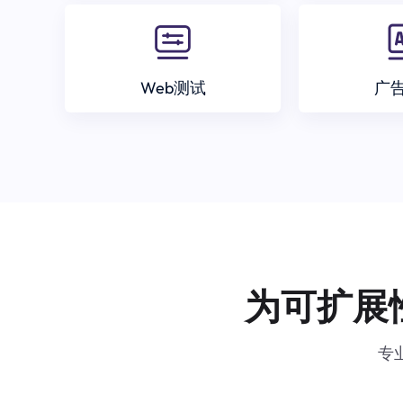
Web测试
广
为可扩展
专