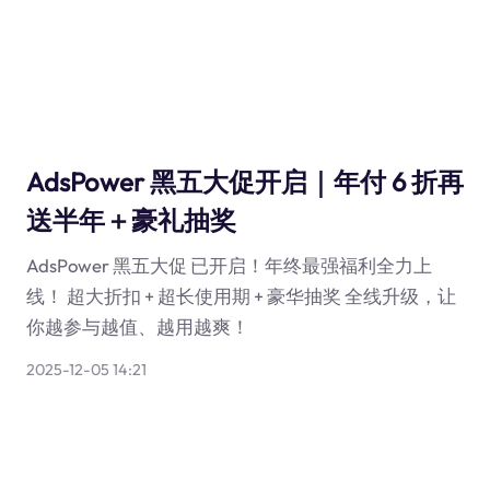
AdsPower 黑五大促开启｜年付 6 折再
送半年＋豪礼抽奖
AdsPower 黑五大促 已开启！年终最强福利全力上
线！ 超大折扣 + 超长使用期 + 豪华抽奖 全线升级，让
你越参与越值、越用越爽！
2025-12-05 14:21