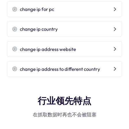
change ip for pc
change ip country
change ip address website
change ip address to different country
行业领先特点
在抓取数据时再也不会被阻塞