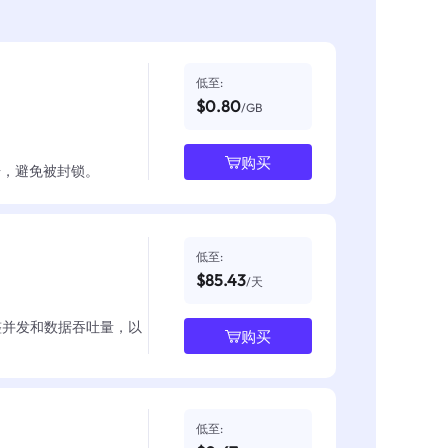
低至:
$0.80
/GB
购买
数据，避免被封锁。
低至:
$85.43
/天
整并发和数据吞吐量，以
购买
低至: