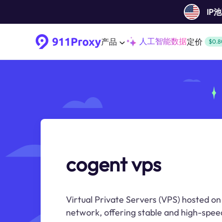
IP
人工智能数据
产品
定价
$0.8
cogent vps
Virtual Private Servers (VPS) hosted 
network, offering stable and high-speed