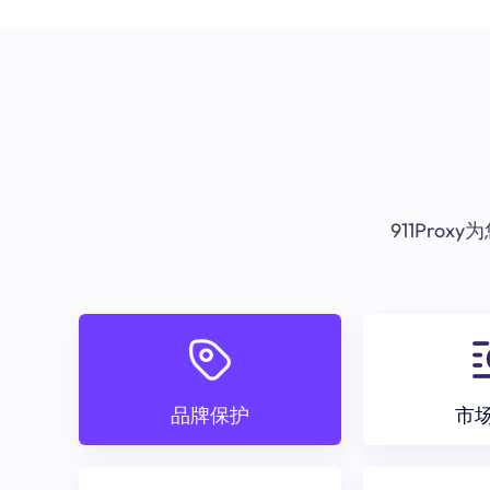
911Pr
品牌保护
市