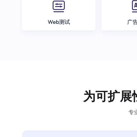
Web测试
广
为可扩展
专