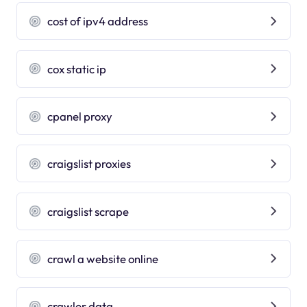
cost of ipv4 address
cox static ip
cpanel proxy
craigslist proxies
craigslist scrape
crawl a website online
crawler data