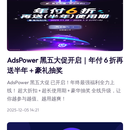
AdsPower 黑五大促开启｜年付 6 折再
送半年＋豪礼抽奖
AdsPower 黑五大促 已开启！年终最强福利全力上
线！ 超大折扣 + 超长使用期 + 豪华抽奖 全线升级，让
你越参与越值、越用越爽！
2025-12-05 14:21