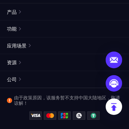
产品
住宅代理
热门
功能
无限住宅代理
免费代理列表
应用场景
静态住宅代理
代理检测工具
静态数据中心代理
品牌保护
ISP代理
资源
长效 ISP 代理
市场网页测试
CroxyProxy
文档
市场研究
网页抓取 API
免费试用
公司
ProxySite
用户指南
广告验证
SERP API
推广返利
常见问题解答
由于政策原因，该服务暂不支持中国大陆地区，敬请
爬行和索引
视频下载 API
企业服务
谅解！
位置
查看全部使用场景
反洗钱合规计划
博客
退款政策