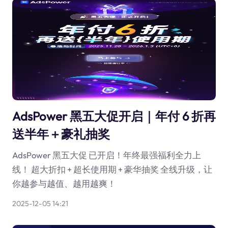
AdsPower 黑五大促开启｜年付 6 折再
送半年＋豪礼抽奖
AdsPower 黑五大促 已开启！年终最强福利全力上
线！ 超大折扣 + 超长使用期 + 豪华抽奖 全线升级，让
你越参与越值、越用越爽！
2025-12-05 14:21