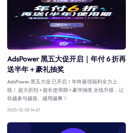
AdsPower 黑五大促开启｜年付 6 折再
送半年＋豪礼抽奖
AdsPower 黑五大促 已开启！年终最强福利全力上
线！ 超大折扣 + 超长使用期 + 豪华抽奖 全线升级，让
你越参与越值、越用越爽！
2025-12-05 14:21