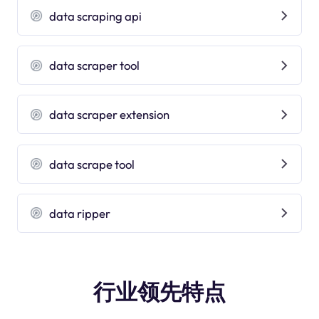
data scraping api
data scraper tool
data scraper extension
data scrape tool
data ripper
行业领先特点