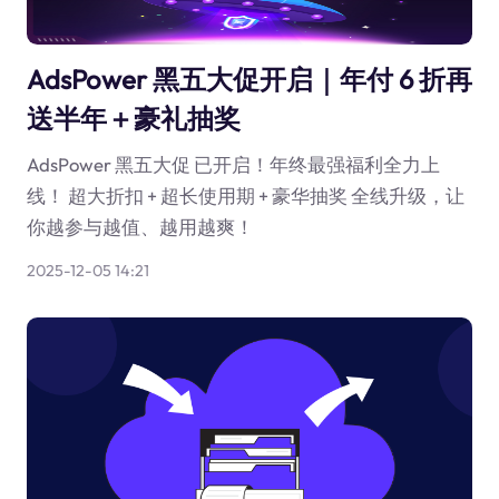
AdsPower 黑五大促开启｜年付 6 折再
送半年＋豪礼抽奖
AdsPower 黑五大促 已开启！年终最强福利全力上
线！ 超大折扣 + 超长使用期 + 豪华抽奖 全线升级，让
你越参与越值、越用越爽！
2025-12-05 14:21