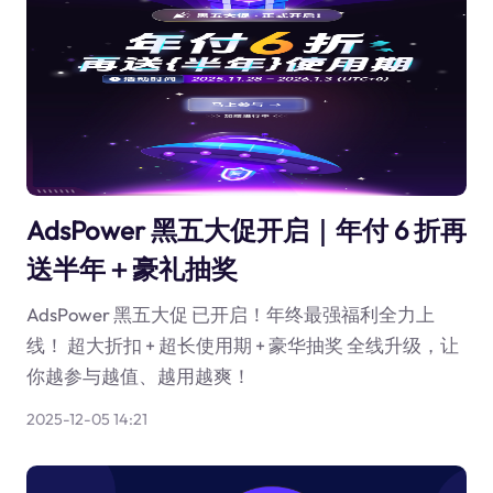
AdsPower 黑五大促开启｜年付 6 折再
送半年＋豪礼抽奖
AdsPower 黑五大促 已开启！年终最强福利全力上
线！ 超大折扣 + 超长使用期 + 豪华抽奖 全线升级，让
你越参与越值、越用越爽！
2025-12-05 14:21