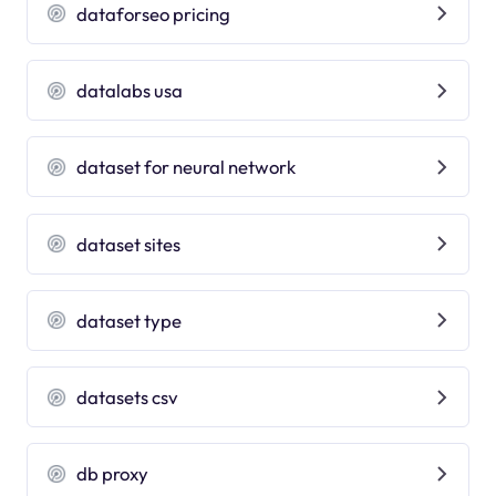
dataforseo pricing
datalabs usa
dataset for neural network
dataset sites
dataset type
datasets csv
db proxy