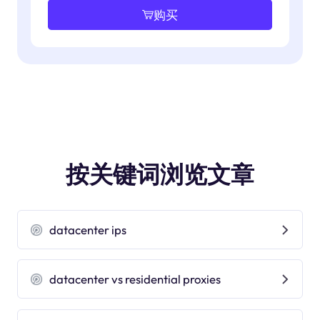
购买
按关键词浏览文章
datacenter ips
datacenter vs residential proxies