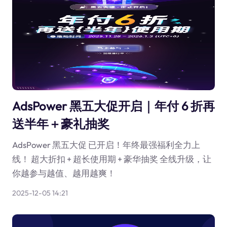
AdsPower 黑五大促开启｜年付 6 折再
送半年＋豪礼抽奖
AdsPower 黑五大促 已开启！年终最强福利全力上
线！ 超大折扣 + 超长使用期 + 豪华抽奖 全线升级，让
你越参与越值、越用越爽！
2025-12-05 14:21